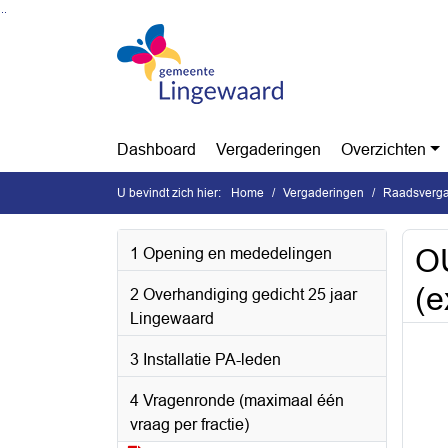
Ga naar de inhoud van deze pagina
Ga naar het zoeken
Ga naar het menu
Dashboard
Vergaderingen
Overzichten
U bevindt zich hier:
Home
Vergaderingen
Raadsvergad
OU
1 Opening en mededelingen
(e
2 Overhandiging gedicht 25 jaar
Lingewaard
3 Installatie PA-leden
4 Vragenronde (maximaal één
vraag per fractie)