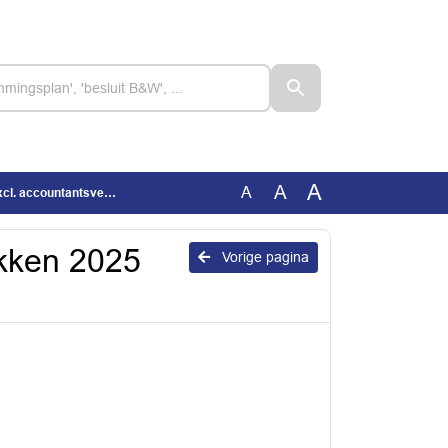
A
A
A
ccountantsverklaring)
ukken 2025
Vorige pagina