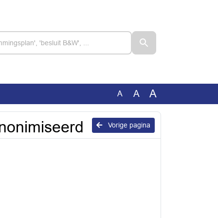
A
A
A
anonimiseerd
Vorige pagina