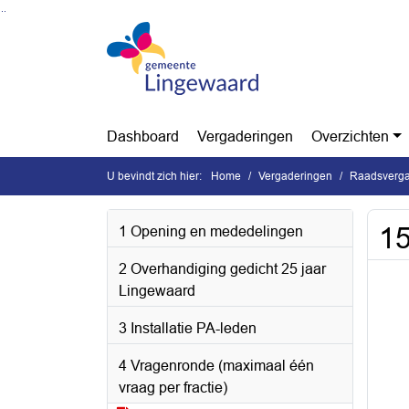
Ga naar de inhoud van deze pagina
Ga naar het zoeken
Ga naar het menu
Dashboard
Vergaderingen
Overzichten
U bevindt zich hier:
Home
Vergaderingen
Raadsvergad
15
1 Opening en mededelingen
2 Overhandiging gedicht 25 jaar
Lingewaard
3 Installatie PA-leden
4 Vragenronde (maximaal één
vraag per fractie)