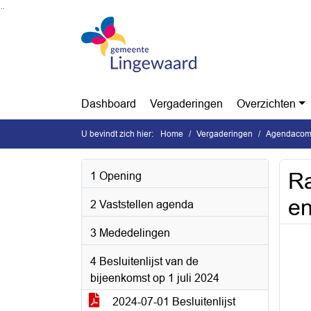
Ga naar de inhoud van deze pagina
Ga naar het zoeken
Ga naar het menu
Dashboard
Vergaderingen
Overzichten
U bevindt zich hier:
Home
Vergaderingen
Agendacomm
Ra
1 Opening
en
2 Vaststellen agenda
3 Mededelingen
4 Besluitenlijst van de
bijeenkomst op 1 juli 2024
2024-07-01 Besluitenlijst