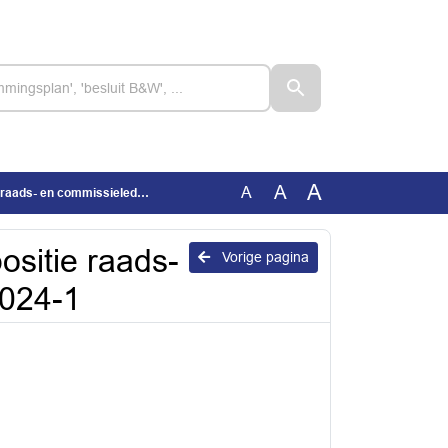
A
A
A
ommissieleden Lingewaard 2024-1
ositie raads-
Vorige pagina
2024-1