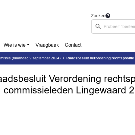
Zoeken
Wie is wie
Vraagbaak
Contact
issie (maandag 9 september 2024)
Raadsbesluit Verordening rechtspositie raads- en c
adsbesluit Verordening rechtsp
 commissieleden Lingewaard 