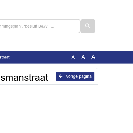
A
A
A
straat
ismanstraat
Vorige pagina