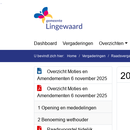
Ga naar de inhoud van deze pagina
Ga naar het zoeken
Ga naar het menu
Dashboard
Vergaderingen
Overzichten
U bevindt zich hier:
Home
Vergaderingen
Raadsverga
Overzicht Moties en
20
Amendementen 6 november 2025
Overzicht Moties en
Amendementen 6 november 2025
1 Opening en mededelingen
2 Benoeming wethouder
Raadsvoorstel tijdelijk