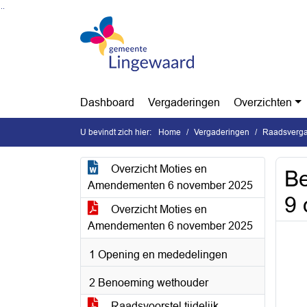
Ga naar de inhoud van deze pagina
Ga naar het zoeken
Ga naar het menu
Dashboard
Vergaderingen
Overzichten
U bevindt zich hier:
Home
Vergaderingen
Raadsverga
Overzicht Moties en
Be
Amendementen 6 november 2025
9 
Overzicht Moties en
Amendementen 6 november 2025
1 Opening en mededelingen
2 Benoeming wethouder
Raadsvoorstel tijdelijk