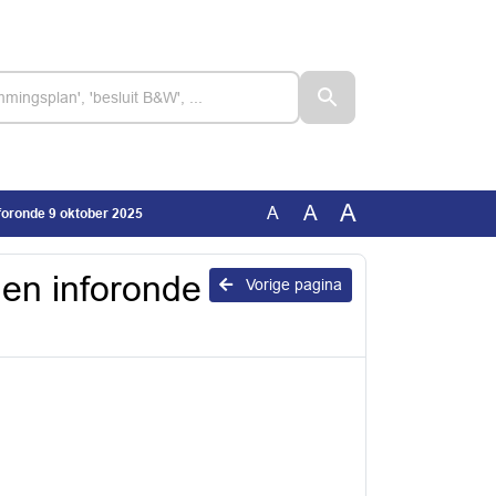
A
A
A
oronde 9 oktober 2025
en inforonde
Vorige pagina