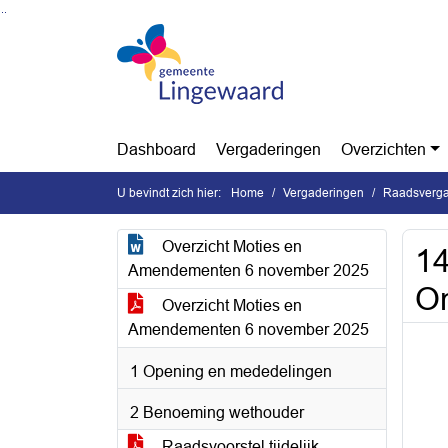
Ga naar de inhoud van deze pagina
Ga naar het zoeken
Ga naar het menu
Dashboard
Vergaderingen
Overzichten
U bevindt zich hier:
Home
Vergaderingen
Raadsverga
Overzicht Moties en
14
Amendementen 6 november 2025
Om
Overzicht Moties en
Amendementen 6 november 2025
1 Opening en mededelingen
2 Benoeming wethouder
Raadsvoorstel tijdelijk