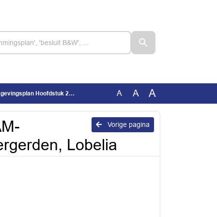
A
A
A
Hoofdstuk 22d Bergerden, Lobelia
AM-
Vorige pagina
rgerden, Lobelia