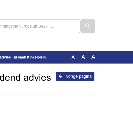
A
A
A
advies - ijsbaan Kinkelplein
ndend advies
Vorige pagina