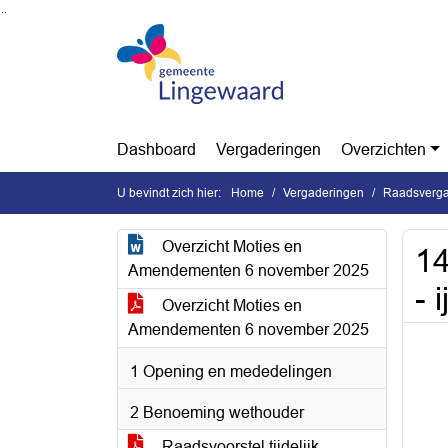
Ga naar de inhoud van deze pagina
Ga naar het zoeken
Ga naar het menu
Dashboard
Vergaderingen
Overzichten
U bevindt zich hier:
Home
Vergaderingen
Raadsverga
Overzicht Moties en
14
Amendementen 6 november 2025
- 
Overzicht Moties en
Amendementen 6 november 2025
1 Opening en mededelingen
2 Benoeming wethouder
Raadsvoorstel tijdelijk