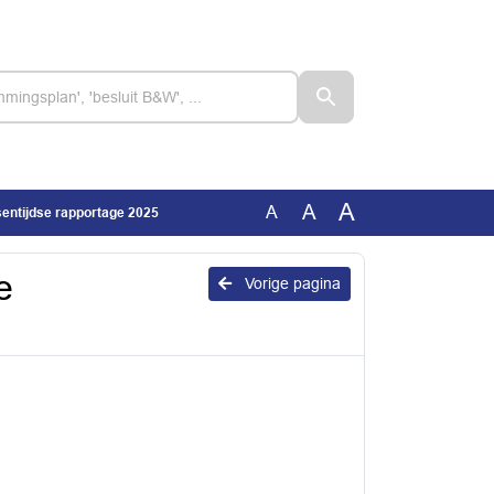
A
A
A
entijdse rapportage 2025
e
Vorige pagina