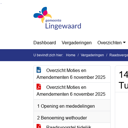
Ga naar de inhoud van deze pagina
Ga naar het zoeken
Ga naar het menu
Dashboard
Vergaderingen
Overzichten
U bevindt zich hier:
Home
Vergaderingen
Raadsverga
Overzicht Moties en
14
Amendementen 6 november 2025
Tu
Overzicht Moties en
Amendementen 6 november 2025
1 Opening en mededelingen
2 Benoeming wethouder
Raadsvoorstel tijdelijk