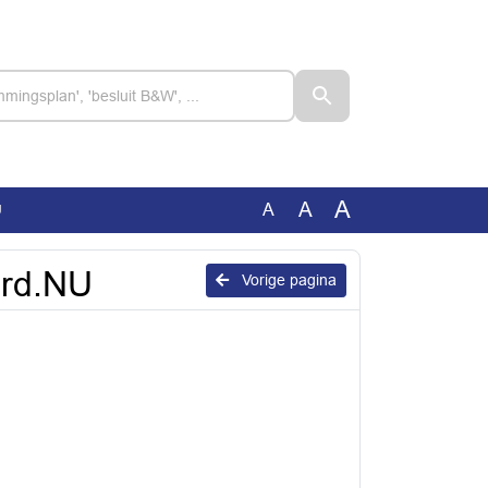
A
A
A
U
ard.NU
Vorige pagina