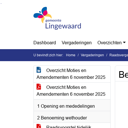
Ga naar de inhoud van deze pagina
Ga naar het zoeken
Ga naar het menu
Dashboard
Vergaderingen
Overzichten
U bevindt zich hier:
Home
Vergaderingen
Raadsverga
Overzicht Moties en
Be
Amendementen 6 november 2025
Overzicht Moties en
Amendementen 6 november 2025
1 Opening en mededelingen
2 Benoeming wethouder
Raadsvoorstel tijdelijk