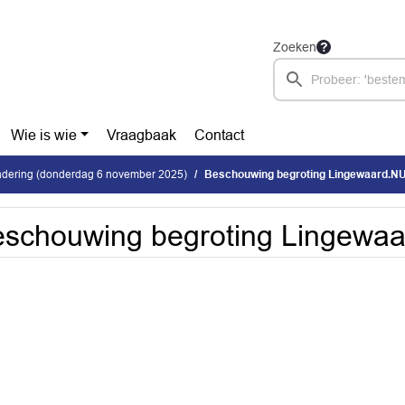
Zoeken
Wie is wie
Vraagbaak
Contact
dering (donderdag 6 november 2025)
Beschouwing begroting Lingewaard.N
schouwing begroting Lingewa