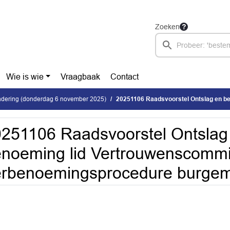
Zoeken
Wie is wie
Vraagbaak
Contact
dering (donderdag 6 november 2025)
20251106 Raadsvoorstel Ontslag en benoeming lid Vertrouwenscomm
251106 Raadsvoorstel Ontslag
noeming lid Vertrouwenscommi
erbenoemingsprocedure burgem