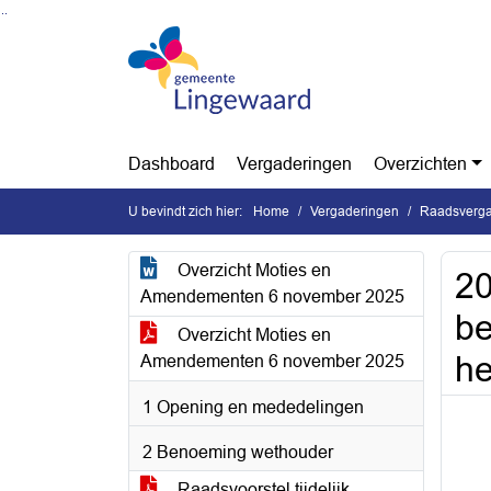
Ga naar de inhoud van deze pagina
Ga naar het zoeken
Ga naar het menu
Dashboard
Vergaderingen
Overzichten
U bevindt zich hier:
Home
Vergaderingen
Raadsverga
Overzicht Moties en
20
Amendementen 6 november 2025
be
Overzicht Moties en
h
Amendementen 6 november 2025
1 Opening en mededelingen
2 Benoeming wethouder
Raadsvoorstel tijdelijk