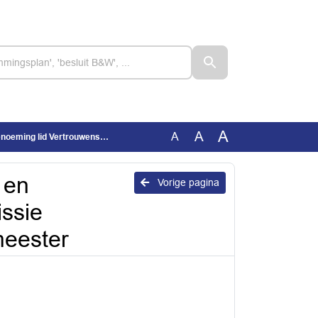
A
A
A
issie herbenoemingsprocedure burgemeester
 en
Vorige pagina
ssie
eester