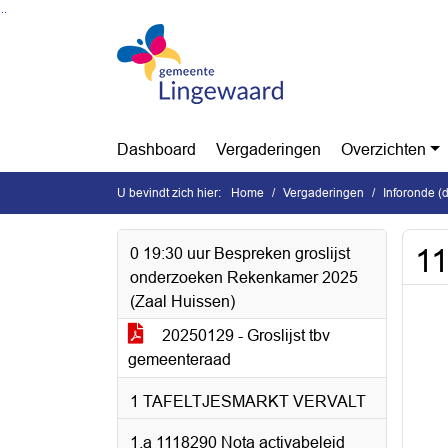
Ga naar de inhoud van deze pagina
Ga naar het zoeken
Ga naar het menu
Dashboard
Vergaderingen
Overzichten
U bevindt zich hier:
Home
Vergaderingen
Inforonde (
11
0 19:30 uur Bespreken groslijst
onderzoeken Rekenkamer 2025
(Zaal Huissen)
20250129 - Groslijst tbv
gemeenteraad
1 TAFELTJESMARKT VERVALT
1.a 1118290 Nota activabeleid