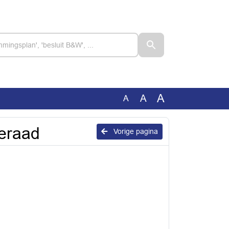
A
A
A
teraad
Vorige pagina