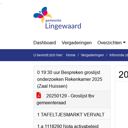
Ga naar de inhoud van deze pagina
Ga naar het zoeken
Ga naar het menu
Dashboard
Vergaderingen
Overzichten
U bevindt zich hier:
Home
Vergaderingen
Inforonde (
20
0 19:30 uur Bespreken groslijst
onderzoeken Rekenkamer 2025
(Zaal Huissen)
20250129 - Groslijst tbv
gemeenteraad
1 TAFELTJESMARKT VERVALT
1.a 1118290 Nota activabeleid