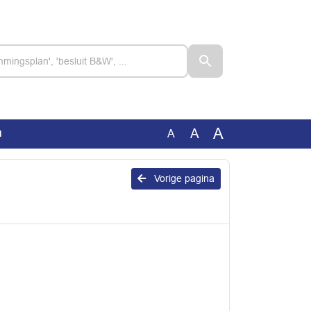
A
A
A
d
Vorige pagina