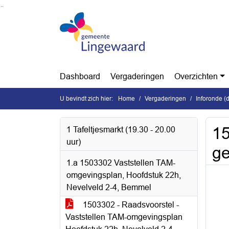
Ga naar de inhoud van deze pagina
Ga naar het zoeken
Ga naar het menu
Dashboard
Vergaderingen
Overzichten
U bevindt zich hier:
Home
Vergaderingen
Inforonde (
15
1 Tafeltjesmarkt (19.30 - 20.00
uur)
ge
1.a 1503302 Vaststellen TAM-
omgevingsplan, Hoofdstuk 22h,
Nevelveld 2-4, Bemmel
1503302 - Raadsvoorstel -
Vaststellen TAM-omgevingsplan