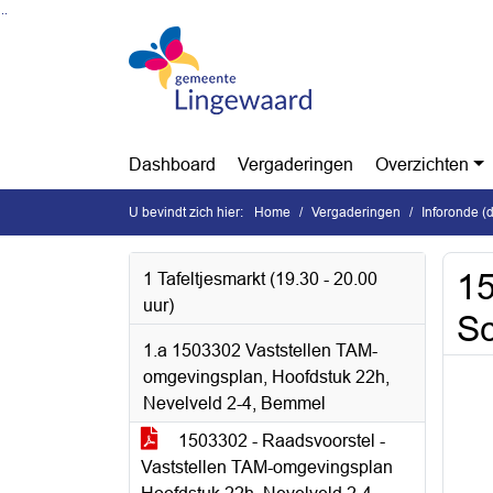
Ga naar de inhoud van deze pagina
Ga naar het zoeken
Ga naar het menu
Dashboard
Vergaderingen
Overzichten
U bevindt zich hier:
Home
Vergaderingen
Inforonde (
15
1 Tafeltjesmarkt (19.30 - 20.00
uur)
Sc
1.a 1503302 Vaststellen TAM-
omgevingsplan, Hoofdstuk 22h,
Nevelveld 2-4, Bemmel
1503302 - Raadsvoorstel -
Vaststellen TAM-omgevingsplan