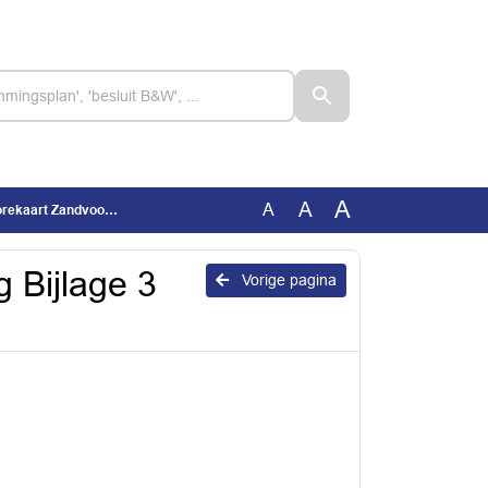
A
A
A
t Zandvoort 29 Gendt
g Bijlage 3
Vorige pagina