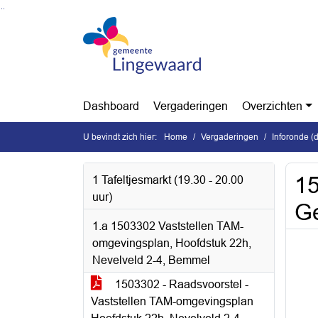
Ga naar de inhoud van deze pagina
Ga naar het zoeken
Ga naar het menu
Dashboard
Vergaderingen
Overzichten
U bevindt zich hier:
Home
Vergaderingen
Inforonde (
15
1 Tafeltjesmarkt (19.30 - 20.00
uur)
G
1.a 1503302 Vaststellen TAM-
omgevingsplan, Hoofdstuk 22h,
Nevelveld 2-4, Bemmel
1503302 - Raadsvoorstel -
Vaststellen TAM-omgevingsplan