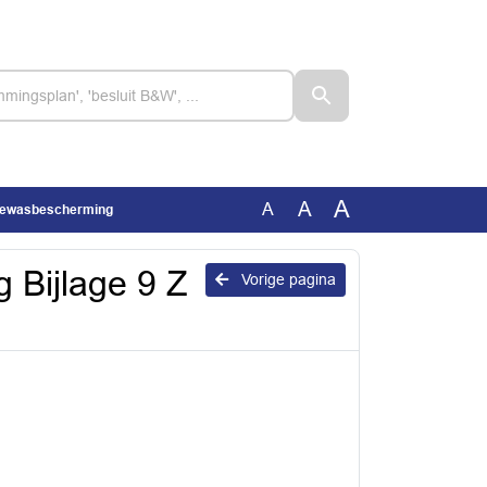
A
A
A
Z Gewasbescherming
g Bijlage 9 Z
Vorige pagina