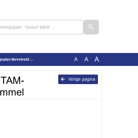
A
A
A
evelveld 2-4, Bemmel
g TAM-
Vorige pagina
emmel