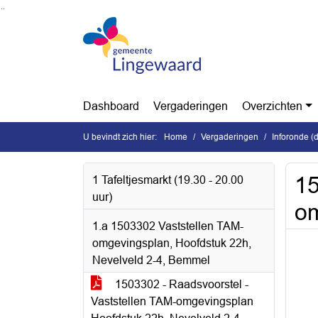
Ga naar de inhoud van deze pagina
Ga naar het zoeken
Ga naar het menu
Dashboard
Vergaderingen
Overzichten
U bevindt zich hier:
Home
Vergaderingen
Inforonde (
15
1 Tafeltjesmarkt (19.30 - 20.00
uur)
om
1.a 1503302 Vaststellen TAM-
omgevingsplan, Hoofdstuk 22h,
Nevelveld 2-4, Bemmel
1503302 - Raadsvoorstel -
Vaststellen TAM-omgevingsplan