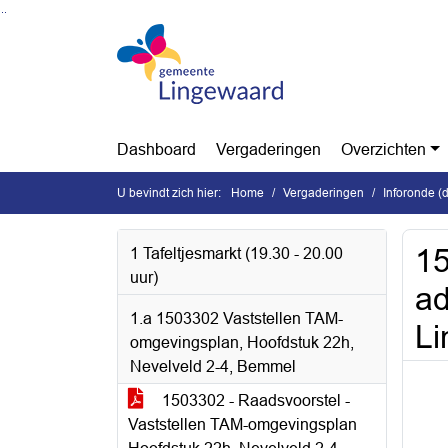
Ga naar de inhoud van deze pagina
Ga naar het zoeken
Ga naar het menu
Dashboard
Vergaderingen
Overzichten
U bevindt zich hier:
Home
Vergaderingen
Inforonde (
15
1 Tafeltjesmarkt (19.30 - 20.00
uur)
ad
1.a 1503302 Vaststellen TAM-
L
omgevingsplan, Hoofdstuk 22h,
Nevelveld 2-4, Bemmel
1503302 - Raadsvoorstel -
Vaststellen TAM-omgevingsplan