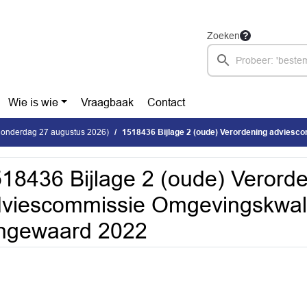
Zoeken
Wie is wie
Vraagbaak
Contact
donderdag 27 augustus 2026)
1518436 Bijlage 2 (oude) Verordening adviescommissie Omgevingskwaliteit
18436 Bijlage 2 (oude) Verord
viescommissie Omgevingskwali
ingewaard 2022