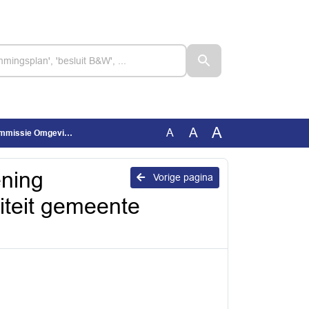
A
A
A
 gemeente Lingewaard 2022
ening
Vorige pagina
teit gemeente