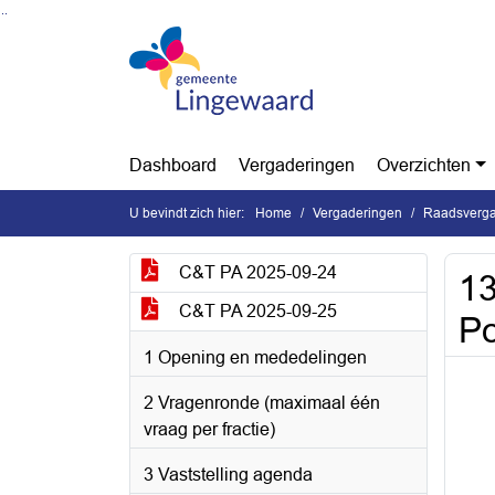
Ga naar de inhoud van deze pagina
Ga naar het zoeken
Ga naar het menu
Dashboard
Vergaderingen
Overzichten
U bevindt zich hier:
Home
Vergaderingen
Raadsverga
C&T PA 2025-09-24
13
C&T PA 2025-09-25
P
1 Opening en mededelingen
2 Vragenronde (maximaal één
vraag per fractie)
3 Vaststelling agenda