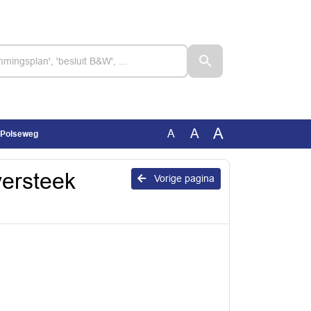
A
A
A
k Polseweg
versteek
Vorige pagina