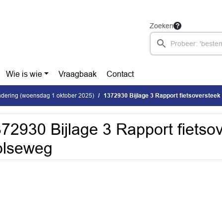
Zoeken
Wie is wie
Vraagbaak
Contact
dering (woensdag 1 oktober 2025)
1372930 Bijlage 3 Rapport fietsoverstee
72930 Bijlage 3 Rapport fietso
olseweg