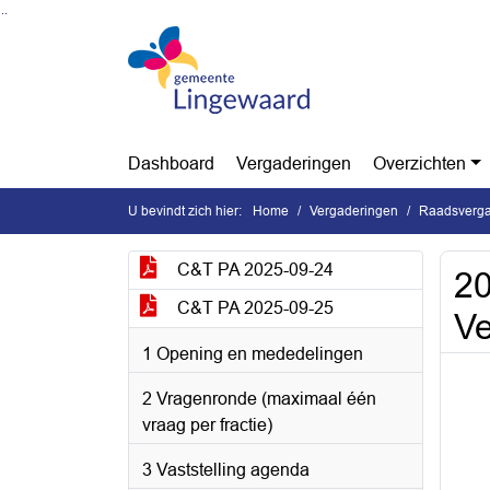
Ga naar de inhoud van deze pagina
Ga naar het zoeken
Ga naar het menu
Dashboard
Vergaderingen
Overzichten
U bevindt zich hier:
Home
Vergaderingen
Raadsverga
C&T PA 2025-09-24
20
C&T PA 2025-09-25
V
1 Opening en mededelingen
2 Vragenronde (maximaal één
vraag per fractie)
3 Vaststelling agenda