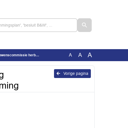
A
A
A
nscommissie herbenoeming
g
Vorige pagina
ming