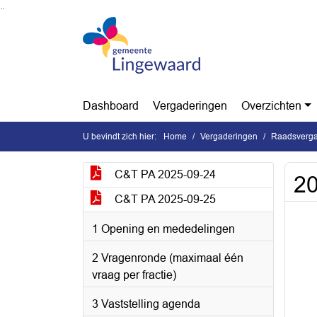
Ga naar de inhoud van deze pagina
Ga naar het zoeken
Ga naar het menu
Dashboard
Vergaderingen
Overzichten
U bevindt zich hier:
Home
Vergaderingen
Raadsverga
C&T PA 2025-09-24
20
C&T PA 2025-09-25
1 Opening en mededelingen
2 Vragenronde (maximaal één
vraag per fractie)
3 Vaststelling agenda