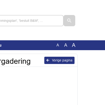
A
A
A
ng
rgadering
Vorige pagina