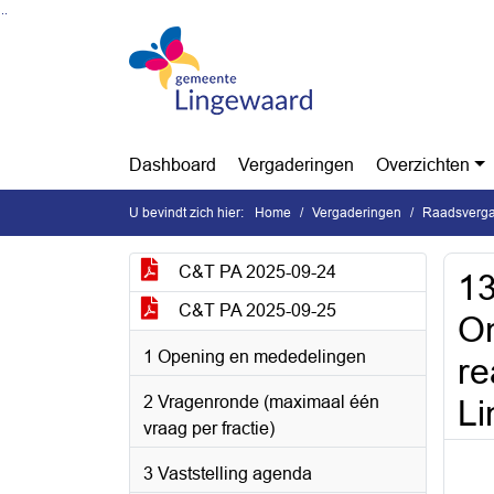
Ga naar de inhoud van deze pagina
Ga naar het zoeken
Ga naar het menu
Dashboard
Vergaderingen
Overzichten
U bevindt zich hier:
Home
Vergaderingen
Raadsverga
C&T PA 2025-09-24
13
C&T PA 2025-09-25
On
1 Opening en mededelingen
re
2 Vragenronde (maximaal één
L
vraag per fractie)
3 Vaststelling agenda