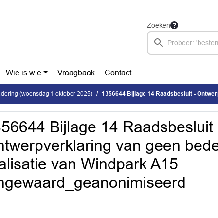
Zoeken
Wie is wie
Vraagbaak
Contact
dering (woensdag 1 oktober 2025)
1356644 Bijlage 14 Raadsbesluit - Ontwerpverklaring van geen bedenkingen voor de realis
56644 Bijlage 14 Raadsbesluit 
twerpverklaring van geen bed
alisatie van Windpark A15
ingewaard_geanonimiseerd