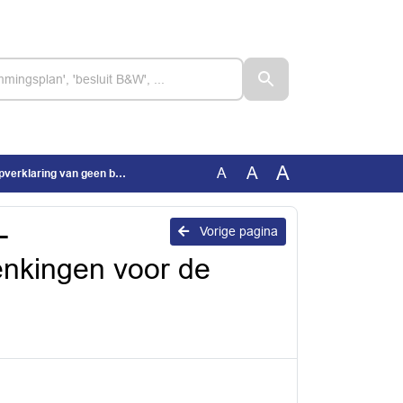
A
A
A
atie van Windpark A15 Lingewaard_geanonimiseerd
-
Vorige pagina
enkingen voor de