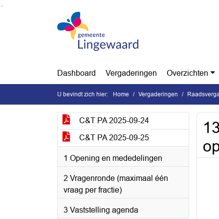
Ga naar de inhoud van deze pagina
Ga naar het zoeken
Ga naar het menu
Dashboard
Vergaderingen
Overzichten
U bevindt zich hier:
Home
Vergaderingen
Raadsverga
C&T PA 2025-09-24
13
C&T PA 2025-09-25
op
1 Opening en mededelingen
2 Vragenronde (maximaal één
vraag per fractie)
3 Vaststelling agenda