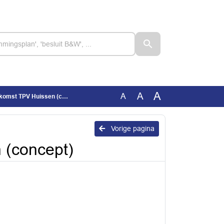
A
A
A
t TPV Huissen (concept)
Vorige pagina
 (concept)