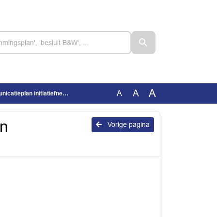
A
A
A
atieplan initiatiefnemer
en
Vorige pagina