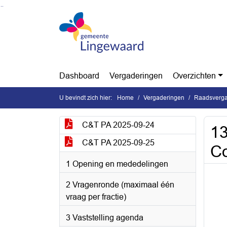
Ga naar de inhoud van deze pagina
Ga naar het zoeken
Ga naar het menu
Dashboard
Vergaderingen
Overzichten
U bevindt zich hier:
Home
Vergaderingen
Raadsverga
C&T PA 2025-09-24
13
C&T PA 2025-09-25
Co
1 Opening en mededelingen
2 Vragenronde (maximaal één
vraag per fractie)
3 Vaststelling agenda