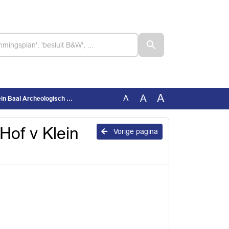
A
A
A
aal Archeologisch onderzoek
 Hof v Klein
Vorige pagina