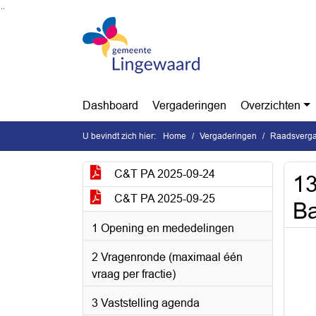
Ga naar de inhoud van deze pagina
Ga naar het zoeken
Ga naar het menu
Dashboard
Vergaderingen
Overzichten
U bevindt zich hier:
Home
Vergaderingen
Raadsverga
C&T PA 2025-09-24
13
C&T PA 2025-09-25
Ba
1 Opening en mededelingen
2 Vragenronde (maximaal één
vraag per fractie)
3 Vaststelling agenda