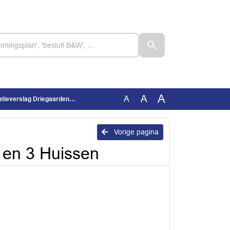
A
A
A
lag Driegaarden 2 en 3 Huissen
Vorige pagina
2 en 3 Huissen