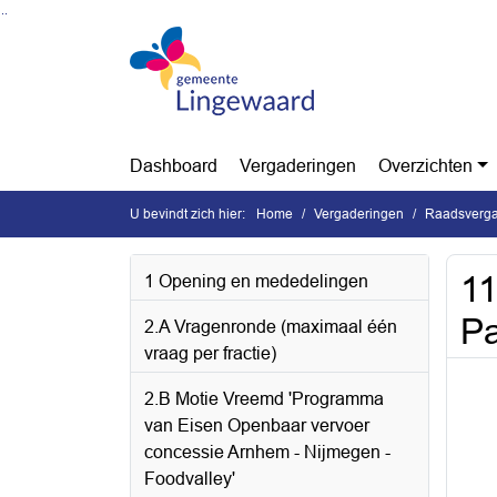
Ga naar de inhoud van deze pagina
Ga naar het zoeken
Ga naar het menu
Dashboard
Vergaderingen
Overzichten
U bevindt zich hier:
Home
Vergaderingen
Raadsverga
11
1 Opening en mededelingen
Pa
2.A Vragenronde (maximaal één
vraag per fractie)
2.B Motie Vreemd 'Programma
van Eisen Openbaar vervoer
concessie Arnhem - Nijmegen -
Foodvalley'