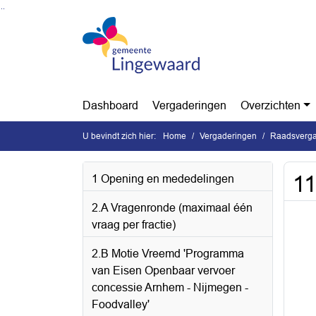
Ga naar de inhoud van deze pagina
Ga naar het zoeken
Ga naar het menu
Dashboard
Vergaderingen
Overzichten
U bevindt zich hier:
Home
Vergaderingen
Raadsverga
11
1 Opening en mededelingen
2.A Vragenronde (maximaal één
vraag per fractie)
2.B Motie Vreemd 'Programma
van Eisen Openbaar vervoer
concessie Arnhem - Nijmegen -
Foodvalley'