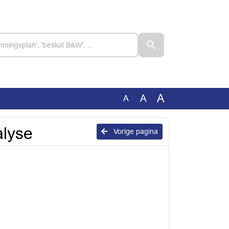
A
A
A
alyse
Vorige pagina