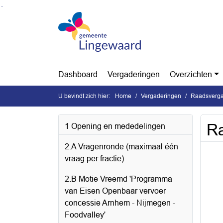
Ga naar de inhoud van deze pagina
Ga naar het zoeken
Ga naar het menu
Dashboard
Vergaderingen
Overzichten
U bevindt zich hier:
Home
Vergaderingen
Raadsverga
Ra
1 Opening en mededelingen
2.A Vragenronde (maximaal één
vraag per fractie)
2.B Motie Vreemd 'Programma
van Eisen Openbaar vervoer
concessie Arnhem - Nijmegen -
Foodvalley'