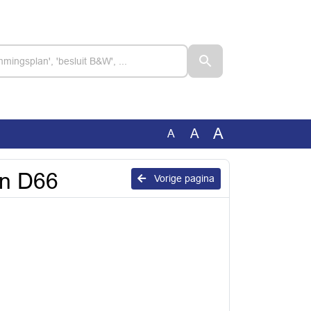
A
A
A
en D66
Vorige pagina