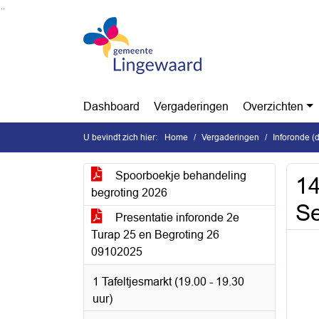
Ga naar de inhoud van deze pagina
Ga naar het zoeken
Ga naar het menu
Dashboard
Vergaderingen
Overzichten
U bevindt zich hier:
Home
Vergaderingen
Inforonde (
Spoorboekje behandeling
14
begroting 2026
Se
Presentatie inforonde 2e
Turap 25 en Begroting 26
09102025
1 Tafeltjesmarkt (19.00 - 19.30
uur)