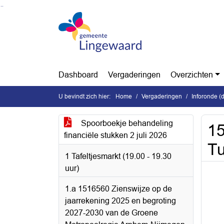
Ga naar de inhoud van deze pagina
Ga naar het zoeken
Ga naar het menu
Dashboard
Vergaderingen
Overzichten
U bevindt zich hier:
Home
Vergaderingen
Inforonde (
Spoorboekje behandeling
15
financiële stukken 2 juli 2026
Tu
1 Tafeltjesmarkt (19.00 - 19.30
uur)
1.a 1516560 Zienswijze op de
jaarrekening 2025 en begroting
2027-2030 van de Groene