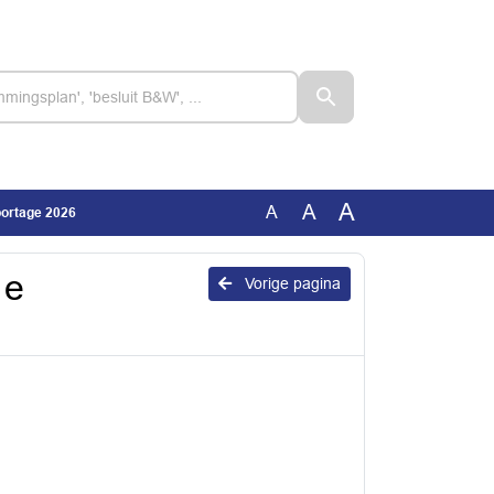
A
A
A
portage 2026
1e
Vorige pagina