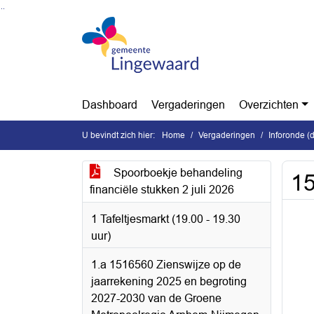
Ga naar de inhoud van deze pagina
Ga naar het zoeken
Ga naar het menu
Dashboard
Vergaderingen
Overzichten
U bevindt zich hier:
Home
Vergaderingen
Inforonde (
Spoorboekje behandeling
15
financiële stukken 2 juli 2026
1 Tafeltjesmarkt (19.00 - 19.30
uur)
1.a 1516560 Zienswijze op de
jaarrekening 2025 en begroting
2027-2030 van de Groene