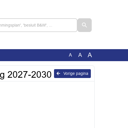
A
A
A
ng 2027-2030
Vorige pagina