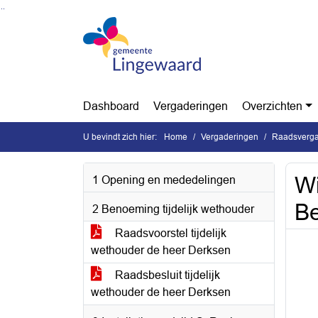
Ga naar de inhoud van deze pagina
Ga naar het zoeken
Ga naar het menu
Dashboard
Vergaderingen
Overzichten
U bevindt zich hier:
Home
Vergaderingen
Raadsverga
Wi
1 Opening en mededelingen
B
2 Benoeming tijdelijk wethouder
Raadsvoorstel tijdelijk
wethouder de heer Derksen
Raadsbesluit tijdelijk
wethouder de heer Derksen