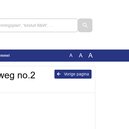
A
A
A
Bemmel
kweg no.2
Vorige pagina