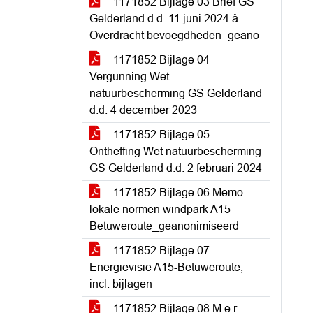
1171852 Bijlage 03 Brief GS
Gelderland d.d. 11 juni 2024 â__
Overdracht bevoegdheden_geano
1171852 Bijlage 04
Vergunning Wet
natuurbescherming GS Gelderland
d.d. 4 december 2023
1171852 Bijlage 05
Ontheffing Wet natuurbescherming
GS Gelderland d.d. 2 februari 2024
1171852 Bijlage 06 Memo
lokale normen windpark A15
Betuweroute_geanonimiseerd
1171852 Bijlage 07
Energievisie A15-Betuweroute,
incl. bijlagen
1171852 Bijlage 08 M.e.r.-