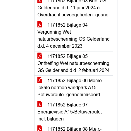
1171852 Bijlage 03 Brief GS
Gelderland d.d. 11 juni 2024 â__
Overdracht bevoegdheden_geano
1171852 Bijlage 04
Vergunning Wet
natuurbescherming GS Gelderland
d.d. 4 december 2023
1171852 Bijlage 05
Ontheffing Wet natuurbescherming
GS Gelderland d.d. 2 februari 2024
1171852 Bijlage 06 Memo
lokale normen windpark A15
Betuweroute_geanonimiseerd
1171852 Bijlage 07
Energievisie A15-Betuweroute,
incl. bijlagen
1171852 Bijlage 08 M.e.r.-