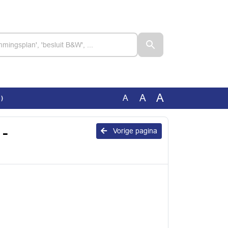
A
A
A
)
-
Vorige pagina