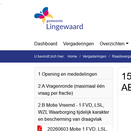
Ga naar de inhoud van deze pagina
Ga naar het zoeken
Ga naar het menu
Dashboard
Vergaderingen
Overzichten
U bevindt zich hier:
Home
Vergaderingen
Raadsverga
15
1 Opening en mededelingen
A
2.A Vragenronde (maximaal één
vraag per fractie)
2.B Motie Vreemd - 1 FVD, LSL,
WZL Waarborging tijdelijk karakter
en bescherming van draagvlak
20260603 Motie 1 FVD, LSL,