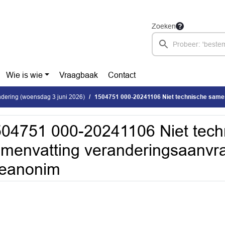
Zoeken
Wie is wie
Vraagbaak
Contact
dering (woensdag 3 juni 2026)
1504751 000-20241106 Niet technische samenvatting veranderingsaanvr
04751 000-20241106 Niet tech
menvatting veranderingsaanvr
geanonim