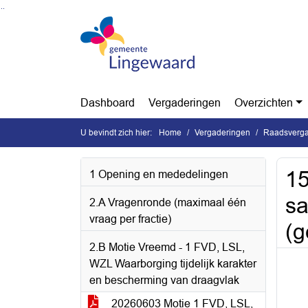
Ga naar de inhoud van deze pagina
Ga naar het zoeken
Ga naar het menu
Dashboard
Vergaderingen
Overzichten
U bevindt zich hier:
Home
Vergaderingen
Raadsverga
15
1 Opening en mededelingen
sa
2.A Vragenronde (maximaal één
vraag per fractie)
(
2.B Motie Vreemd - 1 FVD, LSL,
WZL Waarborging tijdelijk karakter
en bescherming van draagvlak
20260603 Motie 1 FVD, LSL,