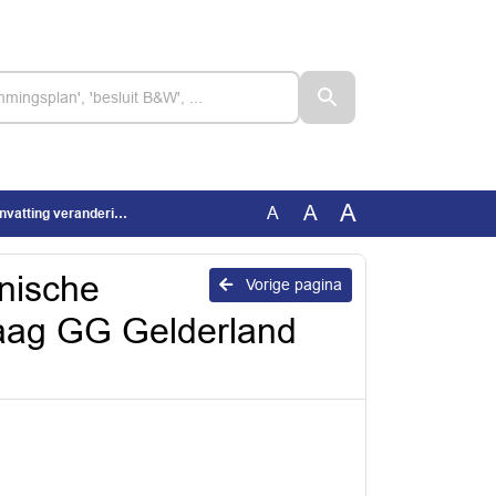
A
A
A
aag GG Gelderland (geanonim
nische
Vorige pagina
aag GG Gelderland