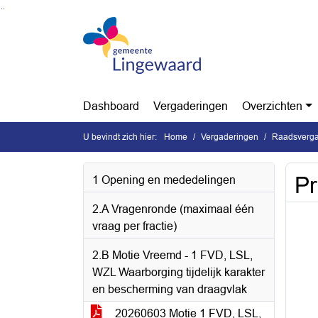
Ga naar de inhoud van deze pagina
Ga naar het zoeken
Ga naar het menu
Dashboard
Vergaderingen
Overzichten
U bevindt zich hier:
Home
Vergaderingen
Raadsverga
Pr
1 Opening en mededelingen
2.A Vragenronde (maximaal één
vraag per fractie)
2.B Motie Vreemd - 1 FVD, LSL,
WZL Waarborging tijdelijk karakter
en bescherming van draagvlak
20260603 Motie 1 FVD, LSL,