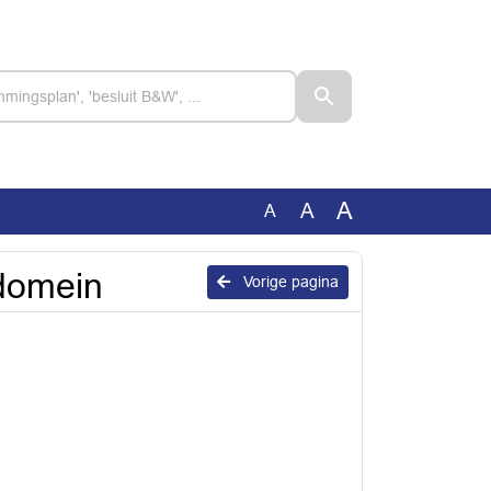
A
A
A
 domein
Vorige pagina