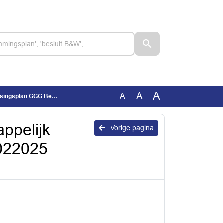
A
A
A
 10022025 (geanonimiseerd)
ppelijk
Vorige pagina
022025