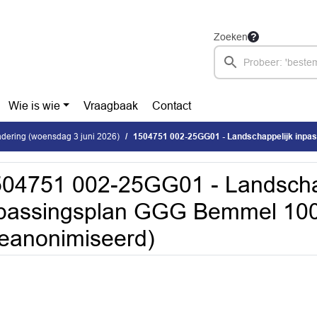
Zoeken
Wie is wie
Vraagbaak
Contact
dering (woensdag 3 juni 2026)
1504751 002-25GG01 - Landschappelijk inpassingsplan GGG Bemmel
04751 002-25GG01 - Landscha
npassingsplan GGG Bemmel 10
eanonimiseerd)