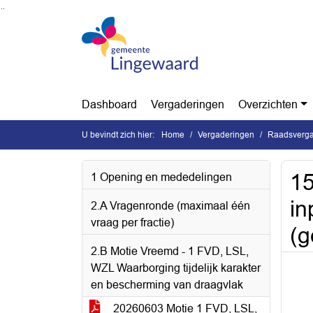
Ga naar de inhoud van deze pagina
Ga naar het zoeken
Ga naar het menu
Dashboard
Vergaderingen
Overzichten
U bevindt zich hier:
Home
Vergaderingen
Raadsverga
15
1 Opening en mededelingen
i
2.A Vragenronde (maximaal één
vraag per fractie)
(g
2.B Motie Vreemd - 1 FVD, LSL,
WZL Waarborging tijdelijk karakter
en bescherming van draagvlak
20260603 Motie 1 FVD, LSL,