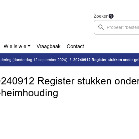
Zoeken
Wie is wie
Vraagbaak
Contact
dering (donderdag 12 september 2024)
20240912 Register stukken onder g
240912 Register stukken onde
eheimhouding