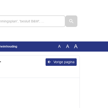
A
A
A
eheimhouding
r
Vorige pagina