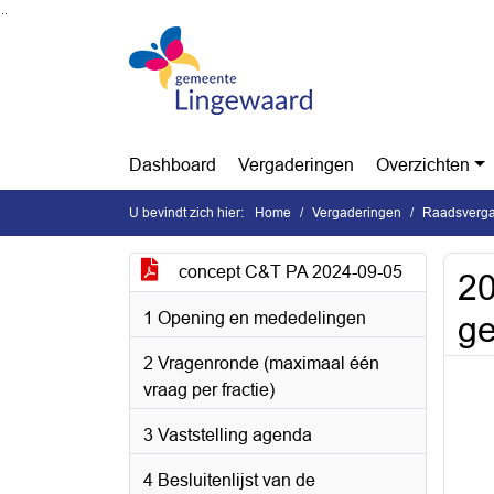
Ga naar de inhoud van deze pagina
Ga naar het zoeken
Ga naar het menu
Dashboard
Vergaderingen
Overzichten
U bevindt zich hier:
Home
Vergaderingen
Raadsverga
concept C&T PA 2024-09-05
20
1 Opening en mededelingen
g
2 Vragenronde (maximaal één
vraag per fractie)
3 Vaststelling agenda
4 Besluitenlijst van de