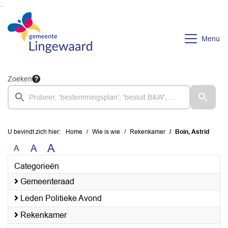
Ga naar de inhoud van deze pagina
Ga naar het zoeken
Ga naar het menu
Menu
Zoeken
U bevindt zich hier:
Home
Wie is wie
Rekenkamer
Boin, Astrid
A
A
A
Categorieën
Gemeenteraad
Leden Politieke Avond
Rekenkamer