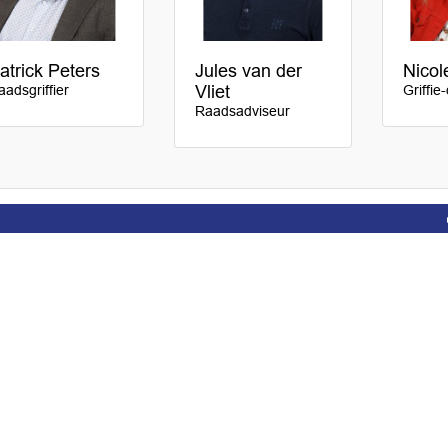
atrick Peters
Jules van der
Nicol
aadsgriffier
Vliet
Griffie
Raadsadviseur