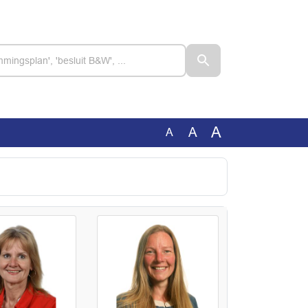
A
A
A