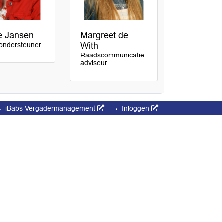
e Jansen
Margreet de
-ondersteuner
With
Raadscommunicatie
adviseur
iBabs Vergadermanagement
Inloggen