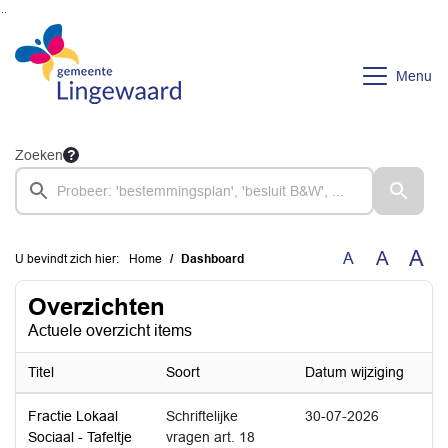
Ga naar de inhoud van deze pagina
Ga naar het zoeken
Ga naar het menu
Menu
Zoeken
A
A
A
U bevindt zich hier:
Home
Dashboard
Overzichten
Actuele overzicht items
Titel
Soort
Datum wijziging
Fractie Lokaal
Schriftelijke
30-07-2026
Sociaal - Tafeltje
vragen art. 18