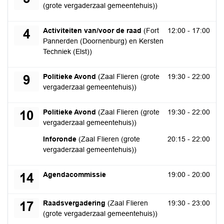
(grote vergaderzaal gemeentehuis))
vrijdag 4 september 2026
Activiteiten van/voor de raad
(Fort
12:00 - 17:00
4
Pannerden (Doornenburg) en Kersten
Techniek (Elst))
woensdag 9 september 2026
Politieke Avond
(Zaal Flieren (grote
19:30 - 22:00
9
vergaderzaal gemeentehuis))
donderdag 10 september 2026
Politieke Avond
(Zaal Flieren (grote
19:30 - 22:00
10
vergaderzaal gemeentehuis))
donderdag 10 september 2026
Inforonde
(Zaal Flieren (grote
20:15 - 22:00
vergaderzaal gemeentehuis))
maandag 14 september 2026
Agendacommissie
19:00 - 20:00
14
donderdag 17 september 2026
Raadsvergadering
(Zaal Flieren
19:30 - 23:00
17
(grote vergaderzaal gemeentehuis))