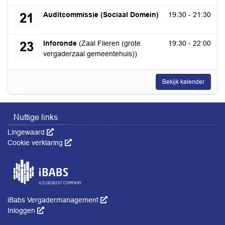
maandag 21 september 2026
Auditcommissie (Sociaal Domein)
19:30 - 21:30
21
woensdag 23 september 2026
Inforonde
(Zaal Flieren (grote
19:30 - 22:00
23
vergaderzaal gemeentehuis))
Bekijk kalender
Nuttige links
Lingewaard
Deze link wordt in een nieuw venster geopend
Cookie verklaring
Deze link wordt in een nieuw venster geopend
iBabs Vergadermanagement
Deze link wordt in een nieuw venster 
Inloggen
Deze link wordt in een nieuw venster geopend