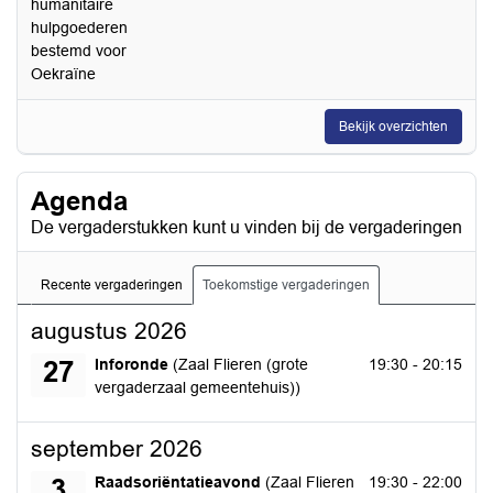
humanitaire
hulpgoederen
bestemd voor
Oekraïne
Bekijk overzichten
Agenda
De vergaderstukken kunt u vinden bij de vergaderingen
Recente vergaderingen
Toekomstige vergaderingen
augustus 2026
donderdag 27 augustus 2026
Inforonde
(Zaal Flieren (grote
19:30 - 20:15
27
vergaderzaal gemeentehuis))
september 2026
donderdag 3 september 2026
Raadsoriëntatieavond
(Zaal Flieren
19:30 - 22:00
3