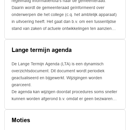
regelmatig informatienota's naar de gemeenteraad.
Daarin wordt de gemeenteraad geïnformeerd over
onderwerpen die het college (c.q. het ambtelijk apparaat)
in uitvoering heeft. Het gaat dan b.v. om een tussentijdse
stand van zaken of actuele ontwikkelingen ten aanzien
van zo'n onderwerp.
Lange termijn agenda
De Lange Termijn Agenda (LTA) is een dynamisch
overzichtsdocument. Dit document wordt periodiek
geactualiseerd en bijgewerkt. Wijzigingen worden
gearceerd.
De agenda kan wijzigen doordat procedures soms sneller
kunnen worden afgerond b.v. omdat er geen bezwaren
zijn. Aan de andere kant kan het ook tegen zitten en
zorgen onvoorziene zaken er soms voor, dat procedures
Moties
aanzienlijk worden vertraagd. Hierdoor kan deze agenda
in de tijd wijzigen.