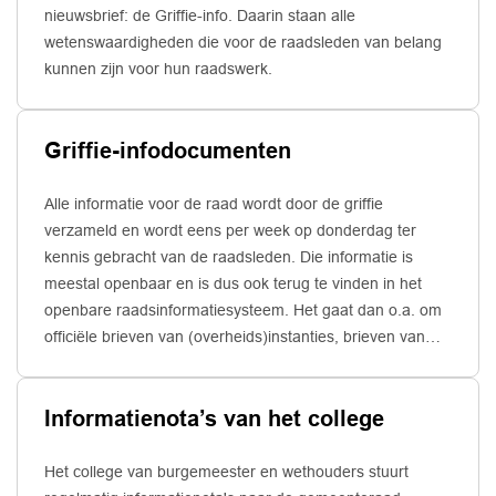
nieuwsbrief: de Griffie-info. Daarin staan alle
wetenswaardigheden die voor de raadsleden van belang
kunnen zijn voor hun raadswerk.
Griffie-infodocumenten
Alle informatie voor de raad wordt door de griffie
verzameld en wordt eens per week op donderdag ter
kennis gebracht van de raadsleden. Die informatie is
meestal openbaar en is dus ook terug te vinden in het
openbare raadsinformatiesysteem. Het gaat dan o.a. om
officiële brieven van (overheids)instanties, brieven van
inwoners, nieuwsbrieven en uitnodigingen.
Ook de bijgewerkte activiteitenagenda van de raad is
Informatienota’s van het college
daarin opgenomen.
Het college van burgemeester en wethouders stuurt