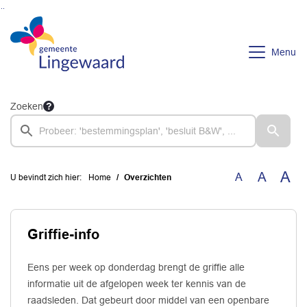
Ga naar de inhoud van deze pagina
Ga naar het zoeken
Ga naar het menu
Menu
Zoeken
A
A
A
U bevindt zich hier:
Home
Overzichten
Griffie-info
Eens per week op donderdag brengt de griffie alle
informatie uit de afgelopen week ter kennis van de
raadsleden. Dat gebeurt door middel van een openbare