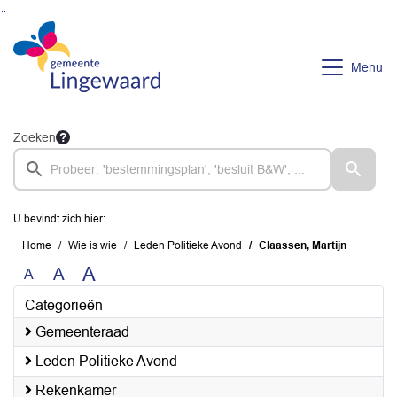
Ga naar de inhoud van deze pagina
Ga naar het zoeken
Ga naar het menu
Menu
Zoeken
U bevindt zich hier:
Home
Wie is wie
Leden Politieke Avond
Claassen, Martijn
A
A
A
Categorieën
Gemeenteraad
Leden Politieke Avond
Rekenkamer