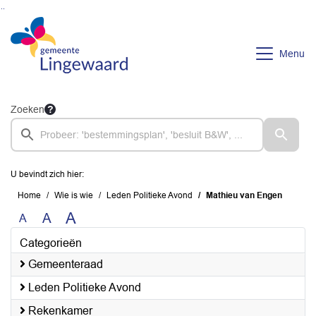
Ga naar de inhoud van deze pagina
Ga naar het zoeken
Ga naar het menu
Menu
Zoeken
U bevindt zich hier:
Home
Wie is wie
Leden Politieke Avond
Mathieu van Engen
A
A
A
Categorieën
Gemeenteraad
Leden Politieke Avond
Rekenkamer