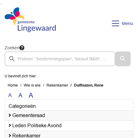
Ga naar de inhoud van deze pagina
Ga naar het zoeken
Ga naar het menu
Menu
Zoeken
U bevindt zich hier:
Home
Wie is wie
Rekenkamer
Duifhuizen, Rene
A
A
A
Categorieën
Gemeenteraad
Leden Politieke Avond
Rekenkamer