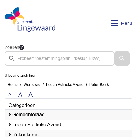
Ga naar de inhoud van deze pagina
Ga naar het zoeken
Ga naar het menu
Menu
Zoeken
U bevindt zich hier:
Home
Wie is wie
Leden Politieke Avond
Peter Kaak
A
A
A
Categorieën
Gemeenteraad
Leden Politieke Avond
Rekenkamer