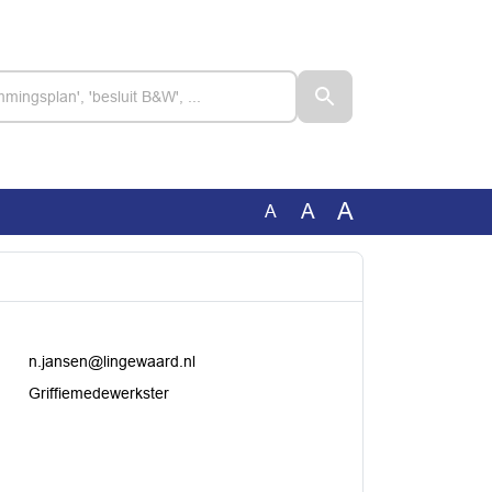
A
A
A
n.jansen@lingewaard.nl
Griffiemedewerkster