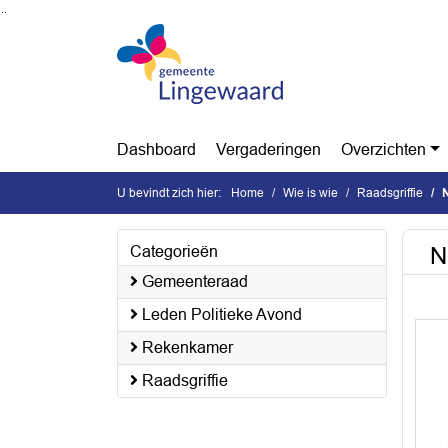
Ga naar de inhoud van deze pagina
Ga naar het zoeken
Ga naar het menu
Dashboard
Vergaderingen
Overzichten
U bevindt zich hier:
Home
Wie is wie
Raadsgriffie
N
Categorieën
Gemeenteraad
Leden Politieke Avond
Rekenkamer
Raadsgriffie