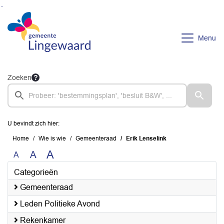
Ga naar de inhoud van deze pagina
Ga naar het zoeken
Ga naar het menu
Menu
Zoeken
U bevindt zich hier:
Home
Wie is wie
Gemeenteraad
Erik Lenselink
A
A
A
Categorieën
Gemeenteraad
Leden Politieke Avond
Rekenkamer