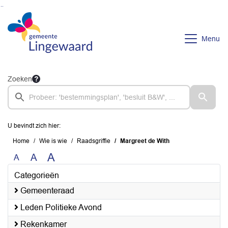
Ga naar de inhoud van deze pagina
Ga naar het zoeken
Ga naar het menu
Menu
Zoeken
U bevindt zich hier:
Home
Wie is wie
Raadsgriffie
Margreet de With
A
A
A
Categorieën
Gemeenteraad
Leden Politieke Avond
Rekenkamer