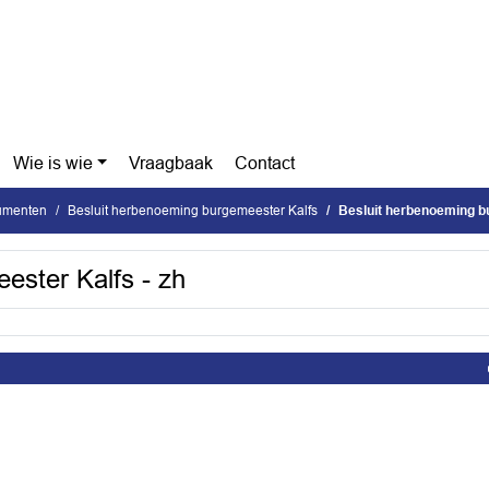
Wie is wie
Vraagbaak
Contact
cumenten
Besluit herbenoeming burgemeester Kalfs
Besluit herbenoeming b
ester Kalfs - zh