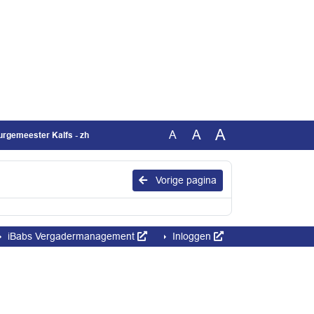
A
A
A
urgemeester Kalfs - zh
Vorige pagina
iBabs Vergadermanagement
Inloggen