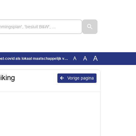
A
A
A
aatschappelijk vraagstuk - Handreiking postinfectieuze aandoeningen voor gemeenten
iking
Vorige pagina