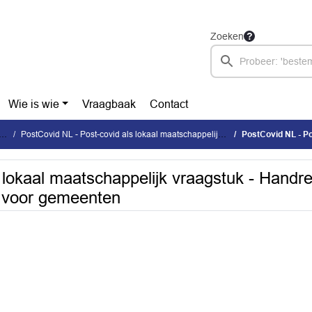
Zoeken
Wie is wie
Vraagbaak
Contact
PostCovid NL - Post-covid als lokaal maatschappelijk vraagstuk
PostCovid NL - Post-covid als lokaal m
 lokaal maatschappelijk vraagstuk - Handre
n voor gemeenten